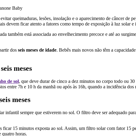
Danone Baby
evitar queimaduras, lesões, insolação e o aparecimento de câncer de pele
is devem ficar atento a fatores como tempo de exposição à luz solar e 
iada também está associada ao envelhecimento precoce e até ao surgime
partir dos
seis meses de idade
. Bebês mais novos não têm a capacidade 
seis meses
ho de sol
, que deve durar de cinco a dez minutos no corpo todo ou 30
stos entre 7h e 10 h da manhã ou após às 16h, quando a incidência dos r
seis meses
r infantil sempre que estiverem no sol. O filtro deve ser adequado para
ficar 15 minutos exposta ao sol. Assim, um filtro solar com fator 15 
 quatro horas.