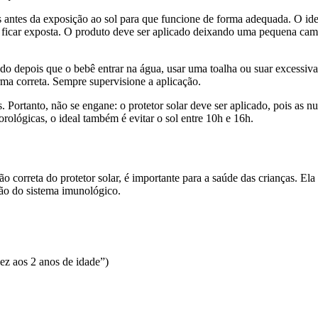
s antes da exposição ao sol para que funcione de forma adequada. O ide
for ficar exposta. O produto deve ser aplicado deixando uma pequena cam
licado depois que o bebê entrar na água, usar uma toalha ou suar exces
orma correta. Sempre supervisione a aplicação.
Portanto, não se engane: o protetor solar deve ser aplicado, pois as n
rológicas, o ideal também é evitar o sol entre 10h e 16h.
ão correta do protetor solar, é importante para a saúde das crianças. El
ção do sistema imunológico.
dez aos 2 anos de idade”)