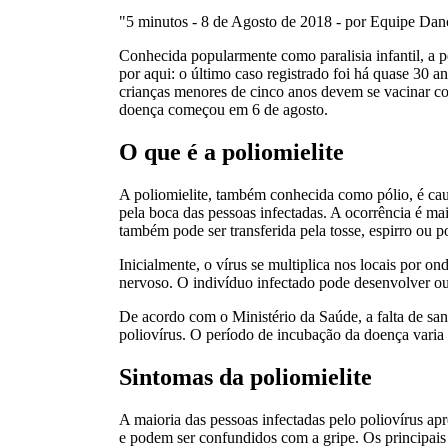
"5 minutos - 8 de Agosto de 2018 - por Equipe Da
Conhecida popularmente como paralisia infantil, a p
por aqui: o último caso registrado foi há quase 30 
crianças menores de cinco anos devem se vacinar co
doença começou em 6 de agosto.
O que é a poliomielite
A poliomielite, também conhecida como pólio, é caus
pela boca das pessoas infectadas. A ocorrência é m
também pode ser transferida pela tosse, espirro ou po
Inicialmente, o vírus se multiplica nos locais por o
nervoso. O indivíduo infectado pode desenvolver ou 
De acordo com o Ministério da Saúde, a falta de san
poliovírus. O período de incubação da doença varia de
Sintomas da poliomielite
A maioria das pessoas infectadas pelo poliovírus a
e podem ser confundidos com a gripe. Os principais 