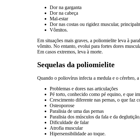
Dor na garganta
Dor na cabeça
Mal-estar
Dor nas costas ou rigidez muscular, principa
Vômitos.
Em situações mais graves, a poliomielite leva à para
vômito. No entanto, evolui para fortes dores muscu
Em casos extremos, leva à morte.
Sequelas da poliomielite
Quando o poliovírus infecta a medula e o cérebro, a
Problemas e dores nas articulações
Pé torto, conhecido como pé equino, e que im
Crescimento diferente nas pernas, o que faz 
Osteoporose
Paralisia de uma das pernas
Paralisia dos músculos da fala e da deglutiçã
Dificuldade de falar
Atrofia muscular
Hipersensibilidade ao toque.