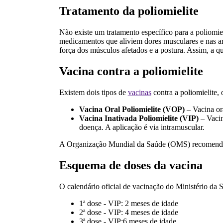
Tratamento da poliomielite
Não existe um tratamento específico para a poliomie
medicamentos que aliviem dores musculares e nas art
força dos músculos afetados e a postura. Assim, a q
Vacina contra a poliomielite
Existem dois tipos de
vacinas
contra a poliomielite, 
Vacina Oral Poliomielite (VOP)
– Vacina ora
Vacina Inativada Poliomielite (VIP)
– Vacina
doença. A aplicação é via intramuscular.
A Organização Mundial da Saúde (OMS) recomenda a 
Esquema de doses da vacina
O calendário oficial de vacinação do Ministério da
1ª dose - VIP: 2 meses de idade
2ª dose - VIP: 4 meses de idade
3ª dose - VIP:6 meses de idade