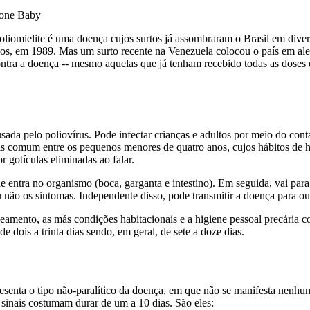
none Baby
oliomielite é uma doença cujos surtos já assombraram o Brasil em dive
anos, em 1989. Mas um surto recente na Venezuela colocou o país em ale
ntra a doença -- mesmo aquelas que já tenham recebido todas as doses
ada pelo poliovírus. Pode infectar crianças e adultos por meio do con
ais comum entre os pequenos menores de quatro anos, cujos hábitos de h
r gotículas eliminadas ao falar.
nde entra no organismo (boca, garganta e intestino). Em seguida, vai par
não os sintomas. Independente disso, pode transmitir a doença para ou
eamento, as más condições habitacionais e a higiene pessoal precária c
 dois a trinta dias sendo, em geral, de sete a doze dias.
presenta o tipo não-paralítico da doença, em que não se manifesta nen
sinais costumam durar de um a 10 dias. São eles: