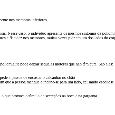
lmente nos membros inferiores
lisia. Nesse caso, o indivíduo apresenta os mesmos sintomas da poliomie
lares e flacidez nos membros, muitas vezes pior em um dos lados do co
 poliomielite pode deixar sequelas motoras que não têm cura. São elas:
pede a pessoa de encostar o calcanhar no chão
com que a pessoa manque e incline-se para um lado, causando escoliose
o, o que provoca acúmulo de secreções na boca e na garganta