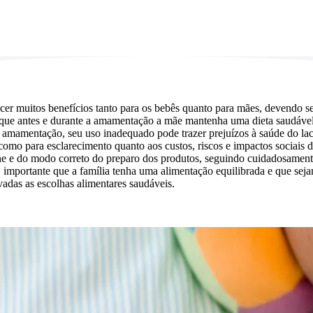
cer muitos benefícios tanto para os bebês quanto para mães, devendo se
 que antes e durante a amamentação a mãe mantenha uma dieta saudável 
 amamentação, seu uso inadequado pode trazer prejuízos à saúde do lact
 para esclarecimento quanto aos custos, riscos e impactos sociais do us
ne e do modo correto do preparo dos produtos, seguindo cuidadosamente 
importante que a família tenha uma alimentação equilibrada e que sejam
adas as escolhas alimentares saudáveis.