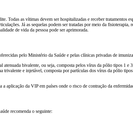
lite. Todas as vítimas devem ser hospitalizadas e receber tratamentos e
iculações. Já as sequelas podem ser tratadas por meio da fisioterapia, 
ualidade de vida da pessoa pode ser aprimorada.
oferecidas pelo Ministério da Saúde e pelas clínicas privadas de imuniz
l atenuada bivalente, ou seja, composta pelos vírus da pólio tipos 1 e 3
 trivalente e injetável, composta por partículas dos vírus da pólio tipos
aplicação da VIP em países onde o risco de contração da enfermidad
 Saúde recomenda o seguinte: