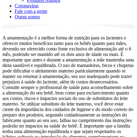
Produtos Adultos
Coronavírus
Fale com a gente
Quem somos
A amamentação é a melhor forma de nutrição para os lactentes e
oferecer muitos benefícios tanto para os bebês quanto para mães,
devendo ser oferecido como fonte exclusiva de alimentação até o 6
mês, podendo ser mantido até os dois anos de idade ou mais. É
importante que antes e durante a amamentação a mãe mantenha uma
dieta saudável e equilibrada. O uso de mamadeiras, bicos e chupetas
pode dificultar o aleitamento materno particularmente quando se
manter ou retornar à amamentação, seu uso inadequado pode trazer
prejuízos à saúde do lactente, além de custos desnecessários.
Consulte sempre o profissional de saúde para aconselhamento sobre
a alimentação do seu bebê, bem como para esclarecimento quanto
aos custos, riscos e impactos sociais do uso de substitutos do leite
materno. Se utilizar substituto do leite materno, você deve estar
ciente da importância dos cuidados de higiene e do modo correto do
preparo dos produtos, seguindo cuidadosamente as instruções do
fabricante quanto ao seu uso, falhas no cumprimento das instruções
poderão ter impactos na saúde do bebê. É importante que a família
tenha uma alimentação equilibrada e que sejam respeitados os
hábitos culturais na introdução de alimentos complementares na