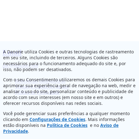
Email
A Danone utiliza Cookies e outras tecnologias de rastreamento
em seu site, incluindo de terceiros. Alguns Cookies são
necessários para o funcionamento adequado do site e, por
dac@danone.com
isso, não podem ser desativados.
Com o seu Consentimento utilizaremos os demais Cookies para
Referências bibliográficas
aprimorar sua experiência geral de navegação na web, medir e
Termos e Condições de uso
analisar o uso do site, personalizar conteúdo e publicidade de
Política de Privacidade
acordo com seus interesses (em nosso site e em outros) e
oferecer recursos disponíveis nas redes sociais.
Você pode gerenciar suas preferências a qualquer momento
clicando em
Configurações de Cookies
. Mais informações
estão disponíveis na
Política de Cookies
e no
Aviso de
Privacidade
.