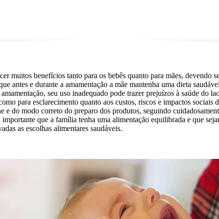
cer muitos benefícios tanto para os bebês quanto para mães, devendo se
 que antes e durante a amamentação a mãe mantenha uma dieta saudável 
 amamentação, seu uso inadequado pode trazer prejuízos à saúde do lact
 para esclarecimento quanto aos custos, riscos e impactos sociais do us
ne e do modo correto do preparo dos produtos, seguindo cuidadosamente 
importante que a família tenha uma alimentação equilibrada e que sejam
adas as escolhas alimentares saudáveis.