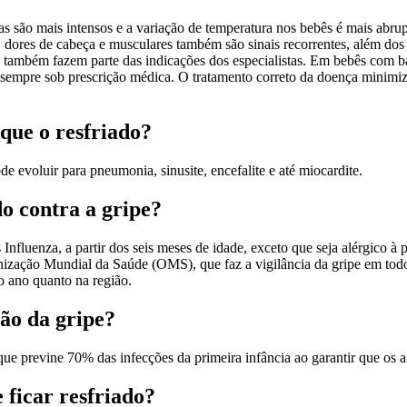
as são mais intensos e a variação de temperatura nos bebês é mais abru
ios, dores de cabeça e musculares também são sinais recorrentes, além do
s também fazem parte das indicações dos especialistas. Em bebês com ba
, sempre sob prescrição médica. O tratamento correto da doença minimi
 que o resfriado?
de evoluir para pneumonia, sinusite, encefalite e até miocardite.
o contra a gripe?
Influenza, a partir dos seis meses de idade, exceto que seja alérgico 
nização Mundial da Saúde (OMS), que faz a vigilância da gripe em to
no ano quanto na região.
ão da gripe?
ue previne 70% das infecções da primeira infância ao garantir que os a
ficar resfriado?