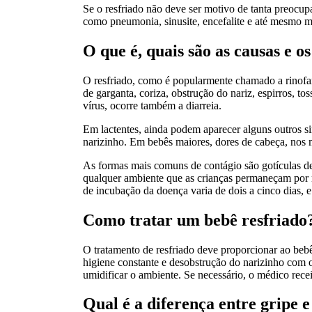
Se o resfriado não deve ser motivo de tanta preocupa
como pneumonia, sinusite, encefalite e até mesmo m
O que é, quais são as causas e o
O resfriado, como é popularmente chamado a rinofar
de garganta, coriza, obstrução do nariz, espirros, to
vírus, ocorre também a diarreia.
Em lactentes, ainda podem aparecer alguns outros sin
narizinho. Em bebês maiores, dores de cabeça, nos m
As formas mais comuns de contágio são gotículas de 
qualquer ambiente que as crianças permaneçam por m
de incubação da doença varia de dois a cinco dias, 
Como tratar um bebê resfriado
O tratamento de resfriado deve proporcionar ao bebê
higiene constante e desobstrução do narizinho com 
umidificar o ambiente. Se necessário, o médico rece
Qual é a diferença entre gripe e