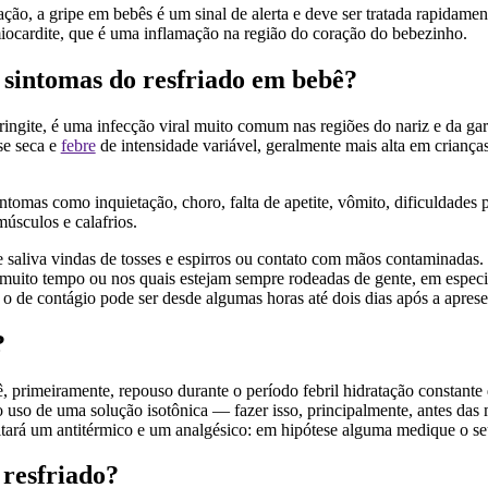
ção, a gripe em bebês é um sinal de alerta e deve ser tratada rapidamen
iocardite, que é uma inflamação na região do coração do bebezinho.
s sintomas do resfriado em bebê?
ingite, é uma infecção viral muito comum nas regiões do nariz e da ga
sse seca e
febre
de intensidade variável, geralmente mais alta em crianç
tomas como inquietação, choro, falta de apetite, vômito, dificuldades p
úsculos e calafrios.
saliva vindas de tosses e espirros ou contato com mãos contaminadas. 
uito tempo ou nos quais estejam sempre rodeadas de gente, em especial
e o de contágio pode ser desde algumas horas até dois dias após a apres
?
, primeiramente, repouso durante o período febril hidratação constante
o uso de uma solução isotônica — fazer isso, principalmente, antes d
itará um antitérmico e um analgésico: em hipótese alguma medique o se
 resfriado?