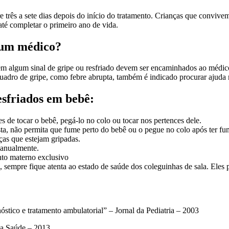
 três a sete dias depois do início do tratamento. Crianças que convive
 até completar o primeiro ano de vida.
 um médico?
m algum sinal de gripe ou resfriado devem ser encaminhados ao médico
uadro de gripe, como febre abrupta, também é indicado procurar ajuda
esfriados em bebê:
 de tocar o bebê, pegá-lo no colo ou tocar nos pertences dele.
ta, não permita que fume perto do bebê ou o pegue no colo após ter f
ças que estejam gripadas.
 anualmente.
ento materno exclusivo
, sempre fique atenta ao estado de saúde dos coleguinhas de sala. Eles 
óstico e tratamento ambulatorial” – Jornal da Pediatria – 2003
da Saúde – 2013.