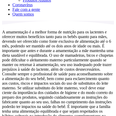
Produtos Adultos
Coronavírus
Fale com a gente
Quem somos
A amamentação é a melhor forma de nutrição para os lactentes e
oferecer muitos benefícios tanto para os bebês quanto para mães,
devendo ser oferecido como fonte exclusiva de alimentação até o 6
mês, podendo ser mantido até os dois anos de idade ou mais. É
importante que antes e durante a amamentação a mãe mantenha uma
dieta saudável e equilibrada. O uso de mamadeiras, bicos e chupetas
pode dificultar o aleitamento materno particularmente quando se
manter ou retornar à amamentação, seu uso inadequado pode trazer
prejuízos à saúde do lactente, além de custos desnecessários.
Consulte sempre o profissional de saúde para aconselhamento sobre
a alimentação do seu bebê, bem como para esclarecimento quanto
aos custos, riscos e impactos sociais do uso de substitutos do leite
materno. Se utilizar substituto do leite materno, você deve estar
ciente da importância dos cuidados de higiene e do modo correto do
preparo dos produtos, seguindo cuidadosamente as instruções do
fabricante quanto ao seu uso, falhas no cumprimento das instruções
poderão ter impactos na saúde do bebê. É importante que a família
tenha uma alimentação equilibrada e que sejam respeitados os
hábitos culturais na introdução de alimentos complementares na