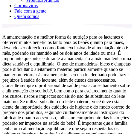
Produtos Adultos
Coronavírus
Fale com a gente
Quem somos
A amamentação é a melhor forma de nutrição para os lactentes e
oferecer muitos benefícios tanto para os bebês quanto para mães,
devendo ser oferecido como fonte exclusiva de alimentação até o 6
mês, podendo ser mantido até os dois anos de idade ou mais. É
importante que antes e durante a amamentação a mãe mantenha uma
dieta saudável e equilibrada. O uso de mamadeiras, bicos e chupetas
pode dificultar o aleitamento materno particularmente quando se
manter ou retornar à amamentação, seu uso inadequado pode trazer
prejuízos à saúde do lactente, além de custos desnecessários.
Consulte sempre o profissional de saúde para aconselhamento sobre
a alimentação do seu bebê, bem como para esclarecimento quanto
aos custos, riscos e impactos sociais do uso de substitutos do leite
materno. Se utilizar substituto do leite materno, você deve estar
ciente da importância dos cuidados de higiene e do modo correto do
preparo dos produtos, seguindo cuidadosamente as instruções do
fabricante quanto ao seu uso, falhas no cumprimento das instruções
poderão ter impactos na saúde do bebê. É importante que a família
tenha uma alimentação equilibrada e que sejam respeitados os
hábitos culturais na introdução de alimentos complementares na