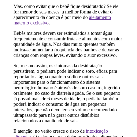
Mas, como evitar que o bebê fique desidratado? Se ele
for menor de seis meses, a melhor forma de evitar o
aparecimento da doença é por meio do
aleitamento
materno exclusivo
.
Bebês maiores devem ser estimulados a tomar água
frequentemente e consumir frutas e alimentos com maior
quantidade de água. Nos dias muito quentes também
indica-se aumentar a frequência dos banhos e deixar as
crianças com roupas leves, evitando o suor excessivo.
Se, mesmo assim, os sintomas da desidratação
persistirem, o pediatra pode indicar o soro, eficaz para
repor tanto a água quanto o sódio e outros sais
importantes para o funcionamento do sistema
neurológico humano é através do soro caseiro, ingerido
oralmente, no caso da diarreia aguda. Se o seu pequeno
já possui mais de 6 meses de idade, o pediatra também
poderá indicar o consumo de água em pequenos
intervalos, que não deve ter seu volume recomendado
ultrapassado para não gerar outros distúrbios
relacionados à quantidade de sais.
E atenção: no verão cresce o risco de
intoxicação
alimentar
. O calor acelera a deterioração dos alimentos, o