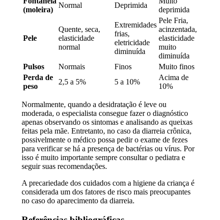
Fontanela
Muito
Normal
Deprimida
(moleira)
deprimida
Pele Fria,
Extremidades
Quente, seca,
acinzentada,
frias,
Pele
elasticidade
elasticidade
eletricidade
normal
muito
diminuída
diminuída
Pulsos
Normais
Finos
Muito finos
Perda de
Acima de
2,5 a 5%
5 a 10%
peso
10%
Normalmente, quando a desidratação é leve ou
moderada, o especialista consegue fazer o diagnóstico
apenas observando os sintomas e analisando as queixas
feitas pela mãe. Entretanto, no caso da diarreia crônica,
possivelmente o médico possa pedir o exame de fezes
para verificar se há a presença de bactérias ou vírus. Por
isso é muito importante sempre consultar o pediatra e
seguir suas recomendações.
A precariedade dos cuidados com a higiene da criança é
considerada um dos fatores de risco mais preocupantes
no caso do aparecimento da diarreia.
Referências bibliográficas