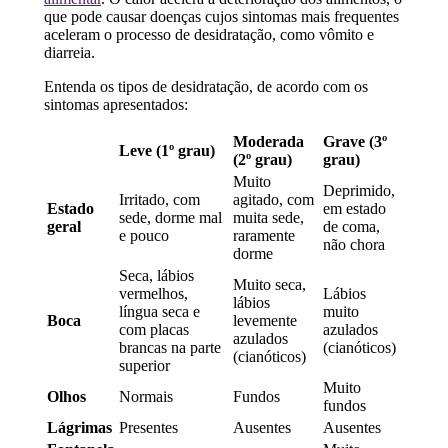
que pode causar doenças cujos sintomas mais frequentes
aceleram o processo de desidratação, como vômito e
diarreia.
Entenda os tipos de desidratação, de acordo com os
sintomas apresentados:
Moderada
Grave (3º
Leve (1º grau)
(2º grau)
grau)
Muito
Deprimido,
Irritado, com
agitado, com
Estado
em estado
sede, dorme mal
muita sede,
geral
de coma,
e pouco
raramente
não chora
dorme
Seca, lábios
Muito seca,
vermelhos,
Lábios
lábios
língua seca e
muito
Boca
levemente
com placas
azulados
azulados
brancas na parte
(cianóticos)
(cianóticos)
superior
Muito
Olhos
Normais
Fundos
fundos
Lágrimas
Presentes
Ausentes
Ausentes