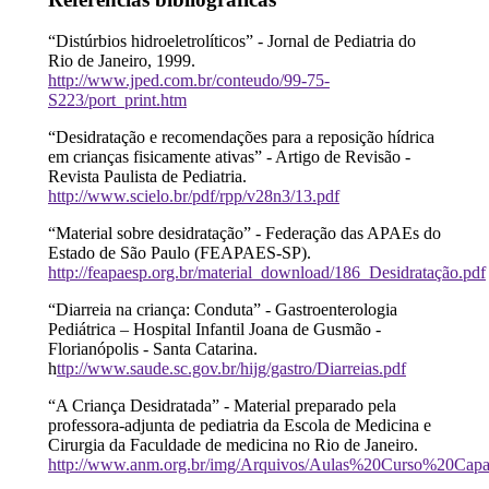
“Distúrbios hidroeletrolíticos” - Jornal de Pediatria do
Rio de Janeiro, 1999.
http://www.jped.com.br/conteudo/99-75-
S223/port_print.htm
“Desidratação e recomendações para a reposição hídrica
em crianças fisicamente ativas” - Artigo de Revisão -
Revista Paulista de Pediatria.
http://www.scielo.br/pdf/rpp/v28n3/13.pdf
“Material sobre desidratação” - Federação das APAEs do
Estado de São Paulo (FEAPAES-SP).
http://feapaesp.org.br/material_download/186_Desidratação.pdf
“Diarreia na criança: Conduta” - Gastroenterologia
Pediátrica – Hospital Infantil Joana de Gusmão -
Florianópolis - Santa Catarina.
h
ttp://www.saude.sc.gov.br/hijg/gastro/Diarreias.pdf
“A Criança Desidratada” - Material preparado pela
professora-adjunta de pediatria da Escola de Medicina e
Cirurgia da Faculdade de medicina no Rio de Janeiro.
http://www.anm.org.br/img/Arquivos/Aulas%20Curso%20Ca