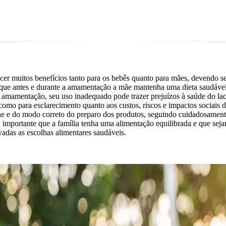
cer muitos benefícios tanto para os bebês quanto para mães, devendo se
 que antes e durante a amamentação a mãe mantenha uma dieta saudável 
 amamentação, seu uso inadequado pode trazer prejuízos à saúde do lact
 para esclarecimento quanto aos custos, riscos e impactos sociais do us
ne e do modo correto do preparo dos produtos, seguindo cuidadosamente 
importante que a família tenha uma alimentação equilibrada e que sejam
adas as escolhas alimentares saudáveis.