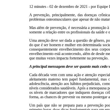
12 minutes - 02 de dezembro de 2021 - por Equip
A prevenção, principalmente, das doenças crônic
problemas osteomusculares que apesar de não matar
Mas além de prevenção, é necessária a promoção à s
somente a relação entre os profissionais da saúde e
Uma atenção deve ser dada a questão de gênero, po
do que é ser homem e mulher em determinada socie
consequentemente envelhecimento dos seus corpos
envelhecimento está acontecendo, além de desde me
que muitas vezes impacta fortemente na prevenção.
A principal mensagem deve ser quanto mais cedo v
Cada década vem com uma ação e atenção especial, 
aleitamento materno tem papel fundamental, mas co
adolescência, atenção aos hábitos prejudiciais, como
níveis considerados saudáveis. Após a menopausa pa
os níveis de marcadores que indiquem doenças cr
forma, as chances de prevenir ou mesmo postergar a
Um país que não se prepara para a prevenção pod
primeiro lugar, duas dicas fundamentais para um env