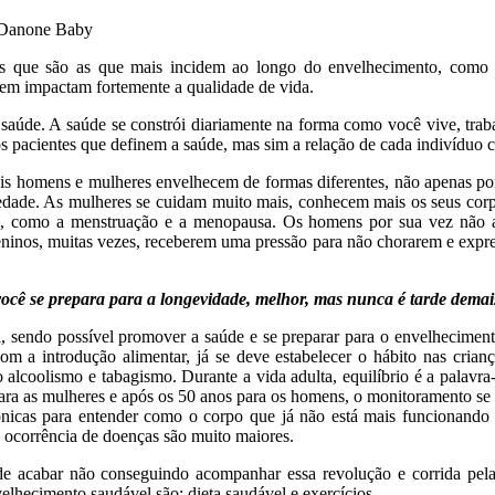
e Danone Baby
as que são as que mais incidem ao longo do envelhecimento, como di
em impactam fortemente a qualidade de vida.
aúde. A saúde se constrói diariamente na forma como você vive, traba
 os pacientes que definem a saúde, mas sim a relação de cada indivíduo 
is homens e mulheres envelhecem de formas diferentes, não apenas po
dade. As mulheres se cuidam muito mais, conhecem mais os seus corpo
, como a menstruação e a menopausa. Os homens por sua vez não ap
ninos, muitas vezes, receberem uma pressão para não chorarem e expre
ocê se prepara para a longevidade, melhor, mas nunca é tarde demai
sendo possível promover a saúde e se preparar para o envelhecimento
m a introdução alimentar, já se deve estabelecer o hábito nas criança
 alcoolismo e tabagismo. Durante a vida adulta, equilíbrio é a palavra
ra as mulheres e após os 50 anos para os homens, o monitoramento se 
ônicas para entender como o corpo que já não está mais funcionando
 ocorrência de doenças são muito maiores.
e acabar não conseguindo acompanhar essa revolução e corrida pela
elhecimento saudável são: dieta saudável e exercícios.