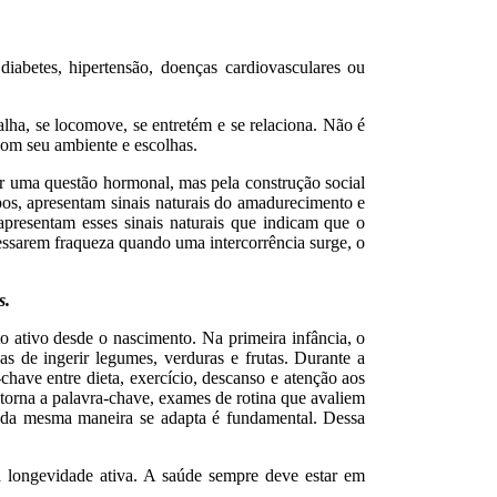
abetes, hipertensão, doenças cardiovasculares ou
lha, se locomove, se entretém e se relaciona. Não é
com seu ambiente e escolhas.
r uma questão hormonal, mas pela construção social
s, apresentam sinais naturais do amadurecimento e
resentam esses sinais naturais que indicam que o
ssarem fraqueza quando uma intercorrência surge, o
s.
 ativo desde o nascimento. Na primeira infância, o
s de ingerir legumes, verduras e frutas. Durante a
-chave entre dieta, exercício, descanso e atenção aos
torna a palavra-chave, exames de rotina que avaliem
 da mesma maneira se adapta é fundamental. Dessa
 longevidade ativa. A saúde sempre deve estar em